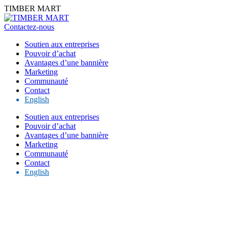
Skip
TIMBER MART
to
content
Contactez-nous
Soutien aux entreprises
Pouvoir d’achat
Avantages d’une bannière
Marketing
Communauté
Contact
English
Soutien aux entreprises
Pouvoir d’achat
Avantages d’une bannière
Marketing
Communauté
Contact
English
Force de l’indépendance.
Puissance du collectif.